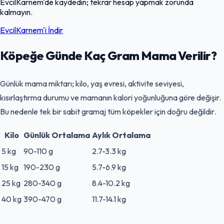
EvcilKarnem'de kaydedin; tekrar hesap yapmak zorunda
kalmayın.
EvcilKarnem'i İndir
Köpeğe Günde Kaç Gram Mama Verilir?
Günlük mama miktarı; kilo, yaş evresi, aktivite seviyesi,
kısırlaştırma durumu ve mamanın kalori yoğunluğuna göre değişir.
Bu nedenle tek bir sabit gramaj tüm köpekler için doğru değildir.
Kilo
Günlük Ortalama
Aylık Ortalama
5 kg
90-110 g
2.7-3.3 kg
15 kg
190-230 g
5.7-6.9 kg
25 kg
280-340 g
8.4-10.2 kg
40 kg
390-470 g
11.7-14.1 kg