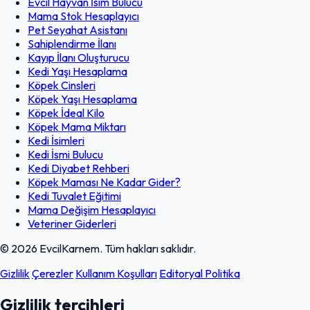
Evcil Hayvan İsim Bulucu
Mama Stok Hesaplayıcı
Pet Seyahat Asistanı
Sahiplendirme İlanı
Kayıp İlanı Oluşturucu
Kedi Yaşı Hesaplama
Köpek Cinsleri
Köpek Yaşı Hesaplama
Köpek İdeal Kilo
Köpek Mama Miktarı
Kedi İsimleri
Kedi İsmi Bulucu
Kedi Diyabet Rehberi
Köpek Maması Ne Kadar Gider?
Kedi Tuvalet Eğitimi
Mama Değişim Hesaplayıcı
Veteriner Giderleri
© 2026 EvcilKarnem. Tüm hakları saklıdır.
Gizlilik
Çerezler
Kullanım Koşulları
Editoryal Politika
Gizlilik tercihleri