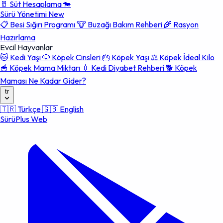
🥛
Süt Hesaplama
🐄
Sürü Yönetimi
New
📋
Besi Sığırı Programı
🐮
Buzağı Bakım Rehberi
🌾
Rasyon
Hazırlama
Evcil Hayvanlar
🐱
Kedi Yaşı
🐶
Köpek Cinsleri
🎂
Köpek Yaşı
⚖️
Köpek İdeal Kilo
🥣
Köpek Mama Miktarı
💉
Kedi Diyabet Rehberi
🐕
Köpek
Maması Ne Kadar Gider?
tr
🇹🇷
Türkçe
🇬🇧
English
SürüPlus Web