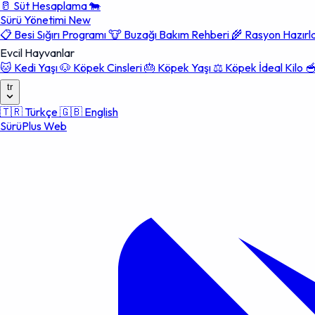
🥛
Süt Hesaplama
🐄
Sürü Yönetimi
New
📋
Besi Sığırı Programı
🐮
Buzağı Bakım Rehberi
🌾
Rasyon Hazır
Evcil Hayvanlar
🐱
Kedi Yaşı
🐶
Köpek Cinsleri
🎂
Köpek Yaşı
⚖️
Köpek İdeal Kilo

tr
🇹🇷
Türkçe
🇬🇧
English
SürüPlus Web