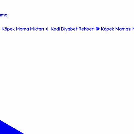
lama

Köpek Mama Miktarı
💉
Kedi Diyabet Rehberi
🐕
Köpek Maması N