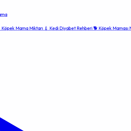
lama

Köpek Mama Miktarı
💉
Kedi Diyabet Rehberi
🐕
Köpek Maması N