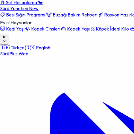
🥛
Süt Hesaplama
🐄
Sürü Yönetimi
New
📋
Besi Sığırı Programı
🐮
Buzağı Bakım Rehberi
🌾
Rasyon Hazır
Evcil Hayvanlar
🐱
Kedi Yaşı
🐶
Köpek Cinsleri
🎂
Köpek Yaşı
⚖️
Köpek İdeal Kilo

tr
🇹🇷
Türkçe
🇬🇧
English
SürüPlus Web