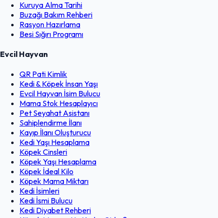
Kuruya Alma Tarihi
Buzağı Bakım Rehberi
Rasyon Hazırlama
Besi Sığırı Programı
Evcil Hayvan
QR Pati Kimlik
Kedi & Köpek İnsan Yaşı
Evcil Hayvan İsim Bulucu
Mama Stok Hesaplayıcı
Pet Seyahat Asistanı
Sahiplendirme İlanı
Kayıp İlanı Oluşturucu
Kedi Yaşı Hesaplama
Köpek Cinsleri
Köpek Yaşı Hesaplama
Köpek İdeal Kilo
Köpek Mama Miktarı
Kedi İsimleri
Kedi İsmi Bulucu
Kedi Diyabet Rehberi