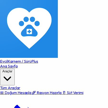
EvcilKarnem
/
SürüPlus
Ana Sayfa
Araçlar
Tüm Araçlar
📅 Doğum Hesapla
🌾 Rasyon Hazırla
🥛 Süt Verimi